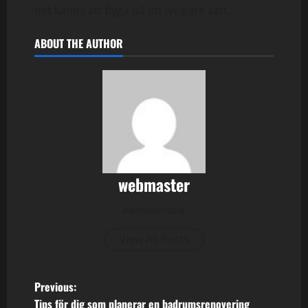
det känns att flyga på ett lyxigare sätt.
ABOUT THE AUTHOR
webmaster
Administrator
View All Posts
P
Previous:
Tips för dig som planerar en badrumsrenovering