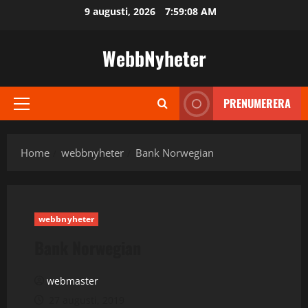
Skip
9 augusti, 2026
7:59:09 AM
to
content
WebbNyheter
PRENUMERERA
Primary
Menu
Home
webbnyheter
Bank Norwegian
webbnyheter
Bank Norwegian
webmaster
27 augusti, 2019