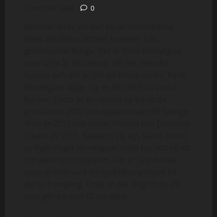
3 minutes read
0
Behöver du ta ett lån? En av marknadens
mest attraktiva aktörer kommer från
grannlandet Norge. Det är Bank Norwegian
som varje år attraherar allt fler svenska
kunder och det är lätt att förstå varför. Bank
Norwegian skiljer sig en hel del från andra
banker. Detta är en relativt ny bank, de
grundades 2007 och expanderade till Sverige
först år 2013 och sedan Finland och Danmark
i slutet av 2015. Banken i sig ägs bland annat
av flygbolaget Norwegian, vilket har lett till ett
attraktivt bonussystem. Det är just denna
synergi som varit en nyckelkomponent till
deras framgång. Dock är det långt ifrån allt
som gör banken så attraktiv.