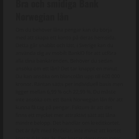
Bra och smidiga Bank
Norwegian lån
Om du behöver låna pengar kan du börja
med att skapa ett konto på deras hemsida.
Detta går snabbt och lätt, i Sverige kan du
använda dig av mobilt BankID för att utföra
alla dina bankärenden. Behöver du sedan
ansöka om ett lån? Det tar knappt en minut.
Du kan ansöka om blancolån upp till 600 000
kronor. Räntan sätts per individuell basis men
ligger mellan 6,99 % och 22,99 %. Du måste
inte ansöka om ett Bank Norwegian lån för att
kunna få tag på pengar. Faktum är att det
finns ett mycket mer attraktivt sätt att låna
mindre belopp. Det handlar om kreditkortet.
Det är fyllt med fördelar, inte minst att kortet
kostar 0 kr per år. Det kostar dessutom inget