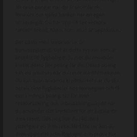
att ta ut pengar när du är utomlands,
förutom om själva banken har en egen
uttagsavgift. Du har upp till sex veckors
räntefri kredit, något som alltid är uppskattat.
Det bästa med kreditkortet är
bonussystemet. Det är detta system som är
kopplat till flygbolaget. Ju mer du använder
kortet desto fler poäng får du. Dessa poäng
kan du använda när du reser med Norwegian.
Du kan även använda kreditkortet när du ska
betala dina flygbiljetter hos Norwegian och få
extra många poäng. Du får även
reseförsäkring och avbeställningsskydd när
du använder ditt kreditkort för att betala för
dina resor. Tids nog har du råd med
ytterligare en liten resa. Med lite tur kan du
även uppdatera din flygbiljett och prova hur