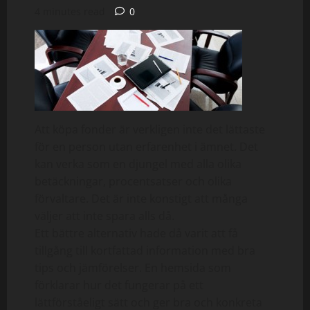
4 minutes read
0
Att köpa fonder är verkligen inte det lättaste
för en person utan erfarenhet i ämnet. Det
kan verka som en djungel med alla olika
betäckningar, procentsatser och olika
förvaltare. Det är inte konstigt att många
väljer att inte spara alls då.
Ett bättre alternativ hade då varit att få
tillgång till kortfattad information med bra
tips och jämförelser. En hemsida som
förklarar hur det fungerar på ett
lättförståeligt sätt och ger bra och konkreta