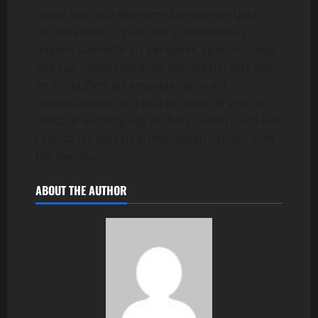
något som alla ekonomiska experter tjatar
om hela tiden. Tyvärr ser vi alltför ofta i
dagens samhälle att personer, speciellt unga,
inte har något sparande alls. De har inte ens
en krisbuffert att använda sig av vid
nödsituationer och ofta tar dom till sms-lån.
Detta är en farlig väg att börja vandra och kan
i värsta fall leda till kronofogden och att man
blir hemlös.
ABOUT THE AUTHOR