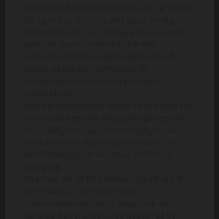
provision på de olika fonderna och deras råd
till dig är inte alltid det allra bästa för dig.
Sedan finns det även många personer som
väljer att spara i en fond de har fått
rekommenderat av någon bekant och så
sparar de endast i den fonden för
bekvämlighetens skull och gör ingen
riskspridning.
Men det ovanstående stycket i beaktande kan
vi dra slutsatsen allt väldigt många personer
drar väldigt lite nytta av den möjlighet som
fondsparande i dagens läge erbjuder. Det är
alltid beklagligt när okunskap förhindrar
framgång.
Vad finns det då för alternativ? Jo ett sätt är
helt enkelt att man sätter sig in i
finansvärlden och börjar bygga upp sin
kunskap från grunden. Köp böcker, gå på