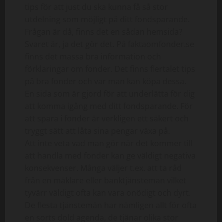
tips för att just du ska kunna få så stor
utdelning som möjligt på ditt fondsparande.
Frågan är då, finns det en sådan hemsida?
Svaret är, ja det gör det. På faktaomfonder.se
finns det massa bra information och
förklaringar om fonder. Det finns flertalet tips
på bra fonder och var man kan köpa dessa.
En sida som är gjord för att underlätta för dig
att komma igång med ditt fondsparande. För
att spara i fonder är verkligen ett säkert och
tryggt sätt att låta sina pengar växa på.
Att inte veta vad man gör när det kommer till
att handla med fonder kan ge väldigt negativa
konsekvenser. Många väljer t.ex. att ta råd
från en mäklare eller banktjänsteman vilket
tyvärr väldigt ofta kan vara onödigt och dyrt.
De flesta tjänstemän har nämligen allt för ofta
en sorts dold agenda, de tjänar olika stor