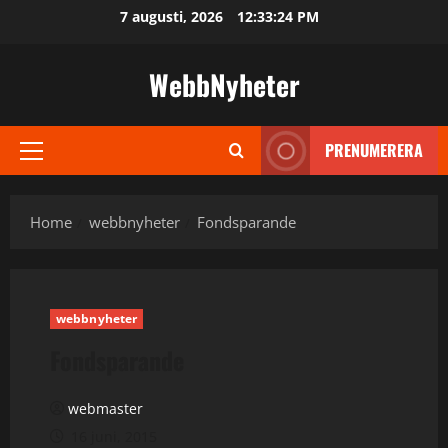
Skip
7 augusti, 2026
12:33:24 PM
to
content
WebbNyheter
PRENUMERERA
Primary
Menu
Home
webbnyheter
Fondsparande
webbnyheter
Fondsparande
webmaster
16 juni, 2015