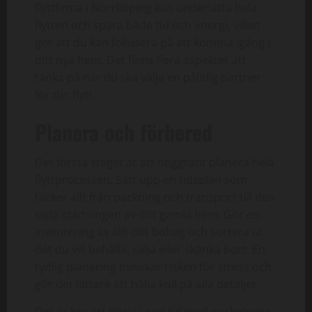
flyttfirma i Norrköping kan underlätta hela
flytten och spara både tid och energi, vilket
gör att du kan fokusera på att komma igång i
ditt nya hem. Det finns flera aspekter att
tänka på när du ska välja en pålitlig partner
för din flytt.
Planera och förbered
Det första steget är att noggrant planera hela
flyttprocessen. Sätt upp en tidsplan som
täcker allt från packning och transport till den
sista städningen av ditt gamla hem. Gör en
inventering av allt ditt bohag och sortera ut
det du vill behålla, sälja eller skänka bort. En
tydlig planering minskar risken för stress och
gör det lättare att hålla koll på alla detaljer.
Det är bra att börja i god tid med packningen