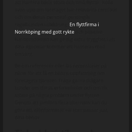
att hantera både stora och små flyttar. Kolla
även upp om företaget har relevanta certifikat
och om deras personal genomgår
regelbunden utbildning.
En flyttfirma i
Norrköping med gott rykte
och positiva
kundomdömen kan ge dig extra trygghet i att
dina ägodelar kommer att hanteras med
omsorg.
Be om referenser eller läs recensioner på
nätet för att få en bättre uppfattning om
företagets tjänster. Fråga gärna tidigare
kunder om deras erfarenheter och om de
stötte på några problem under flytten.
Genom att jämföra flera alternativ kan du
göra ett välinformerat val som passar just
dina behov.