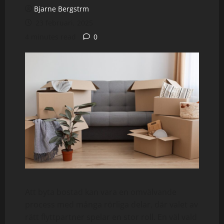
Bjarne Bergstrm
23 februari, 2025
4 minutes read
0
Att byta bostad kan vara en omvälvande
process med många rörliga delar, där valet av
rätt flyttpartner spelar en stor roll. En väl vald