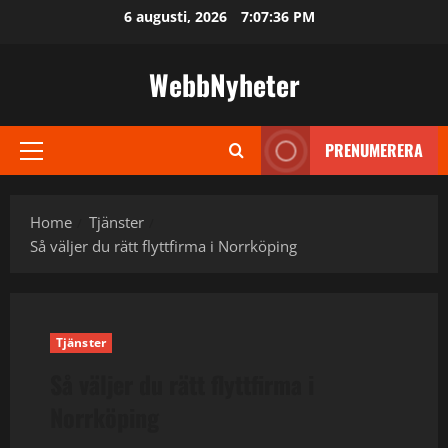
Skip
6 augusti, 2026
7:07:36 PM
to
content
WebbNyheter
PRENUMERERA
Primary
Menu
Home
Tjänster
Så väljer du rätt flyttfirma i Norrköping
Tjänster
Så väljer du rätt flyttfirma i
Norrköping