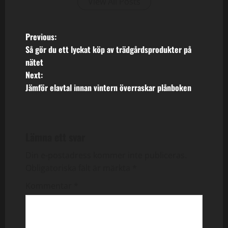
View All Posts
P
Previous:
Så gör du ett lyckat köp av trädgårdsprodukter på
o
nätet
Next:
s
Jämför elavtal innan vintern överraskar plånboken
t
n
Lämna ett svar
a
Din e-postadress kommer inte publiceras.
v
Obligatoriska fält är märkta
*
i
Kommentar
*
g