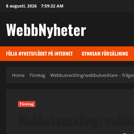
Skip
8 augusti, 2026
7:59:32 AM
to
content
WebbNyheter
FÖLJA NYHETSFLÖDET PÅ INTERNET
GYNNSAM FÖRSÄLJNING
Home
Företag
Webbutveckling/webbutvecklare – frågor
Företag
Webbutveckling/webbut