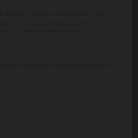
kså sådant som faller förhållandevis få i
t jobb som passar för dig eftersom
r upp om den här typen av jobb.
 utveckla webben. Det kan handla om olika