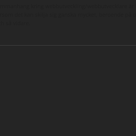
 sammanhang kring webbutveckling/webbutvecklare är 
tersom det kan skilja sig ganska mycket, beroende på 
h så vidare.