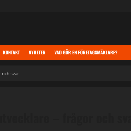
KONTAKT
NYHETER
VAD GÖR EN FÖRETAGSMÄKLARE?
 och svar
vecklare – frågor och sv