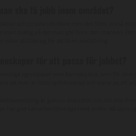
 man ska få jobb inom området?
skolor och privata utbildare men det finns också möj
 är man duktig på det man gör finns den chansen. Om 
rkar utbilda sig för att få en anställning.
enskaper för att passa för jobbet?
ersonliga egenskaper som kan vara bra, som för dom fles
 samt att man är lösningsfokuserad och klarar av att a
 webbutveckling är ganska avancerat och det inte fin
man har god samarbetsförmåga med andra, då stora up