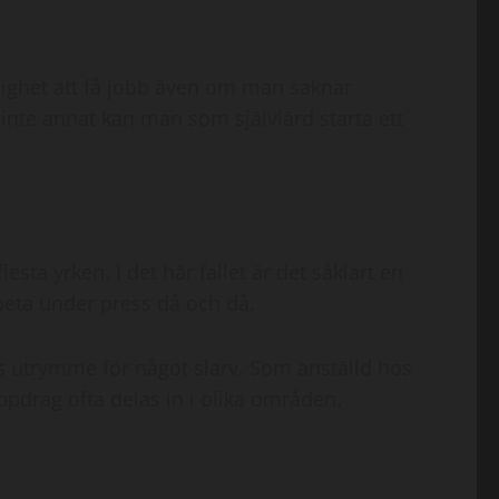
lighet att få jobb även om man saknar
inte annat kan man som självlärd starta ett
ta yrken. I det här fallet är det såklart en
rbeta under press då och då.
ns utrymme för något slarv. Som anställd hos
pdrag ofta delas in i olika områden.