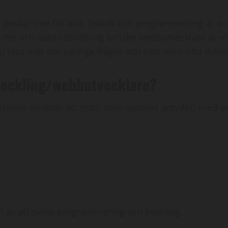
, passar inte för alla. Teknik och programmering är oc
et och datorutbildning kanske webbutvecklare är et
u läsa mer om vanliga frågor och svar som ofta dyke
veckling/webbutvecklare?
klare innebär att man, som namnet antyder, med att
del av att sköta programmering och kodning.