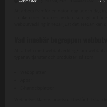
webmaster
28 april, 2021
3 minutes read
0
Att arbeta framför en dator, dag ut och dag in
smaken men är du en av dom som gillar både d
webbutveckling innebär just det. Nedan kan d
Vad innebär begreppen webbut
Att arbeta med webbutveckling/som webbutvec
typer av tjänster och produkter, så som:
Webbplatser
Appar
E-handelsplatser
Webbutvecklarens arbetsroll består till stor 