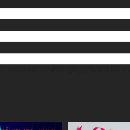
 i denna webbläsare till nästa gång jag skriver en kommen