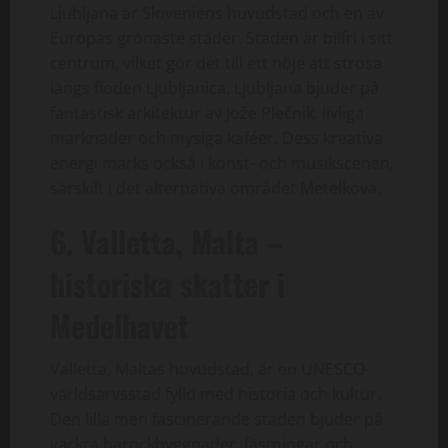
Ljubljana är Sloveniens huvudstad och en av
Europas grönaste städer. Staden är bilfri i sitt
centrum, vilket gör det till ett nöje att strosa
längs floden Ljubljanica. Ljubljana bjuder på
fantastisk arkitektur av Jože Plečnik, livliga
marknader och mysiga kaféer. Dess kreativa
energi märks också i konst- och musikscenen,
särskilt i det alternativa området Metelkova.
6. Valletta, Malta –
historiska skatter i
Medelhavet
Valletta, Maltas huvudstad, är en UNESCO-
världsarvsstad fylld med historia och kultur.
Den lilla men fascinerande staden bjuder på
vackra barockbyggnader, fästningar och