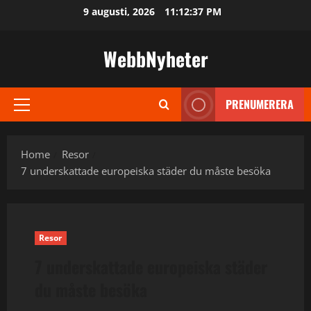
Skip
9 augusti, 2026
11:12:37 PM
to
content
WebbNyheter
PRENUMERERA
Primary
Menu
Home
Resor
7 underskattade europeiska städer du måste besöka
Resor
7 underskattade europeiska städer
du måste besöka