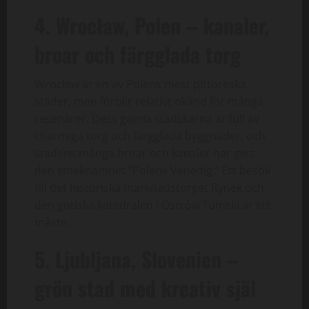
4. Wrocław, Polen – kanaler,
broar och färgglada torg
Wrocław är en av Polens mest pittoreska
städer, men förblir relativt okänd för många
resenärer. Dess gamla stadskärna är full av
charmiga torg och färgglada byggnader, och
stadens många broar och kanaler har gett
den smeknamnet ”Polens Venedig.” Ett besök
till det historiska marknadstorget Rynek och
den gotiska katedralen i Ostrów Tumski är ett
måste.
5. Ljubljana, Slovenien –
grön stad med kreativ själ