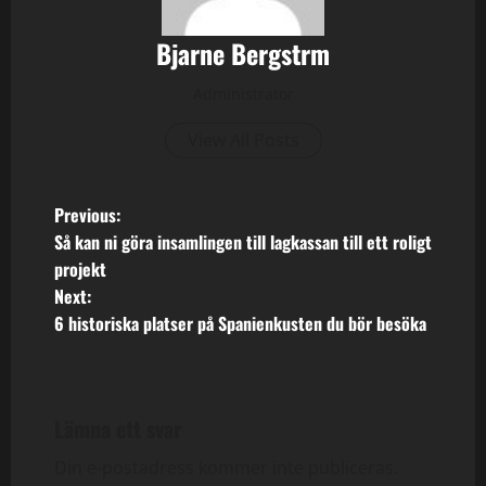
Bjarne Bergstrm
Administrator
View All Posts
P
Previous:
Så kan ni göra insamlingen till lagkassan till ett roligt
o
projekt
Next:
s
6 historiska platser på Spanienkusten du bör besöka
t
n
Lämna ett svar
a
Din e-postadress kommer inte publiceras.