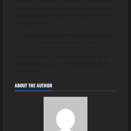
domineras av klassisk arkitektur, medan den
kreativa stadsdelen Aparaaditehas erbjuder
moderna konstgallerier, designbutiker och
trendiga kaféer.
Att upptäcka Europas mindre kända städer är
ett sätt att uppleva kontinentens rika
mångfald på ett mer autentiskt och intimt
sätt. Varje stad på denna lista har sin egen
unika historia och charm som väntar på att
utforskas.
ABOUT THE AUTHOR