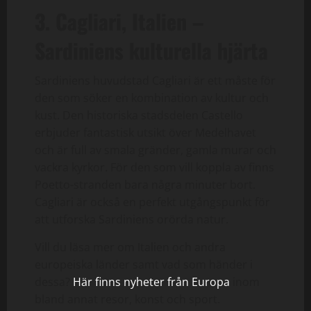
3. Cagliari, Italien –
Sardiniens kulturella hjärta
Sardiniens huvudstad Cagliari är ett måste för
den som söker en kombination av kultur och
kust. Den historiska stadsdelen Castello
erbjuder fantastisk utsikt över Medelhavet
och är full av smala gränder, gamla murar och
vackra kyrkor. För den som vill koppla av finns
Poetto-stranden bara några minuter bort.
Cagliari är också en perfekt utgångspunkt för
att utforska Sardiniens orörda natur.
Vill du läsa mer om Italien och andra
europeiska länder samt vad som händer i
dessa?
Här finns nyheter från Europa
inom
bland annat resor, konst och sport.