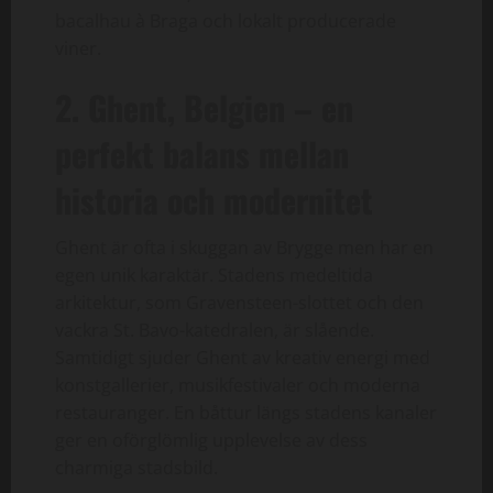
bacalhau à Braga och lokalt producerade
viner.
2. Ghent, Belgien – en
perfekt balans mellan
historia och modernitet
Ghent är ofta i skuggan av Brygge men har en
egen unik karaktär. Stadens medeltida
arkitektur, som Gravensteen-slottet och den
vackra St. Bavo-katedralen, är slående.
Samtidigt sjuder Ghent av kreativ energi med
konstgallerier, musikfestivaler och moderna
restauranger. En båttur längs stadens kanaler
ger en oförglömlig upplevelse av dess
charmiga stadsbild.