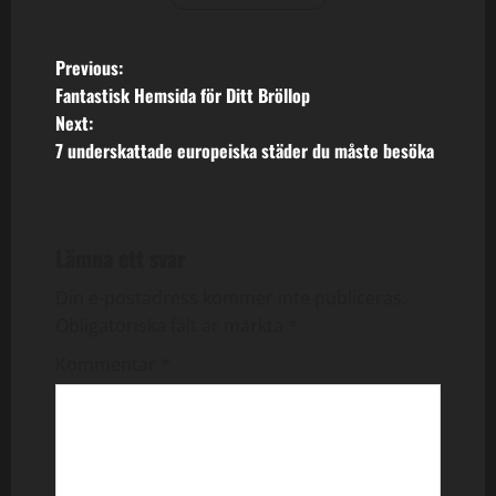
P
Previous:
Fantastisk Hemsida för Ditt Bröllop
o
Next:
7 underskattade europeiska städer du måste besöka
s
t
n
Lämna ett svar
a
Din e-postadress kommer inte publiceras.
Obligatoriska fält är märkta
*
v
Kommentar
*
i
g
a