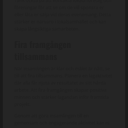
Tänk också på att kontakta lokala företag och
föreningar för att se om de vill sponsra er
eller låta er sälja vid deras evenemang. Detta
stärker er närvaro i lokalsamhället och kan
skapa långsiktiga samarbeten.
Fira framgången
tillsammans
När insamlingen är klar och målet är nått, se
till att fira tillsammans. Planera en lagaktivitet
där alla får njuta av resultatet av sitt hårda
arbete. Att fira framgången skapar positiva
minnen och stärker lagandan inför framtida
projekt.
Genom att göra insamlingen till en
gemensam och engagerande aktivitet kan ni