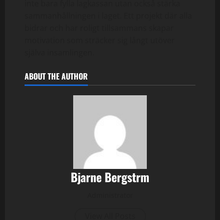
inte bara fylla lagkassan utan också stärka
sammanhållningen i laget. Ett projekt där alla
bidrar och har roligt tillsammans skapar
motivation som sträcker sig långt utöver
själva insamlingen.
ABOUT THE AUTHOR
Bjarne Bergstrm
Administrator
View All Posts