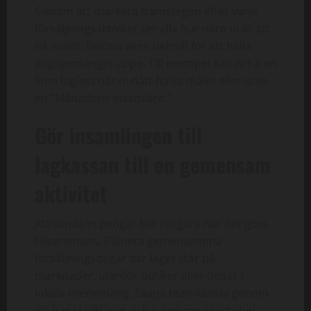
Genom att markera framstegen efter varje
försäljningsaktivitet ser alla hur nära ni är att
nå målet. Belöna även delmål för att hålla
engagemanget uppe. Till exempel kan ni ha en
liten lagfest när ni nått halva målet eller utse
en “Månadens insamlare.”
Gör insamlingen till
lagkassan till en gemensam
aktivitet
Att samla in pengar blir roligare när det görs
tillsammans. Planera gemensamma
försäljningsdagar där laget står på
marknader, utanför butiker eller deltar i
lokala evenemang. Skapa teamkänsla genom
att bära lagkläder och ha en positiv attityd.