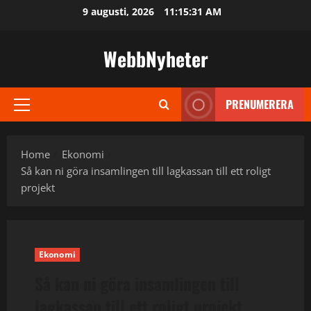
Skip
9 augusti, 2026
11:15:32 AM
to
content
WebbNyheter
PRENUMERERA
Primary
Menu
Home
Ekonomi
Så kan ni göra insamlingen till lagkassan till ett roligt
projekt
Ekonomi
Så kan ni göra insamlingen till
lagkassan till ett roligt projekt