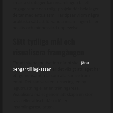
smarta strategier kan insamlingen bli ett
engagerande och roligt projekt där hela laget
deltar med entusiasm. Här tipsar vi om några
praktiska sätt att förvandla insamlingen till en
positiv och minnesvärd upplevelse.
Sätt tydliga mål och
visualisera framgången
För att skapa motivation när ni ska
tjäna
pengar till lagkassan
är det viktigt att laget har
ett gemensamt mål som alla kan se fram
emot. Det kan vara en turnering, en ny
lagutrustning eller en träningsresa.
Visualisera målet genom att skapa en stor
tavla eller affisch där ni följer
insamlingsresultaten.