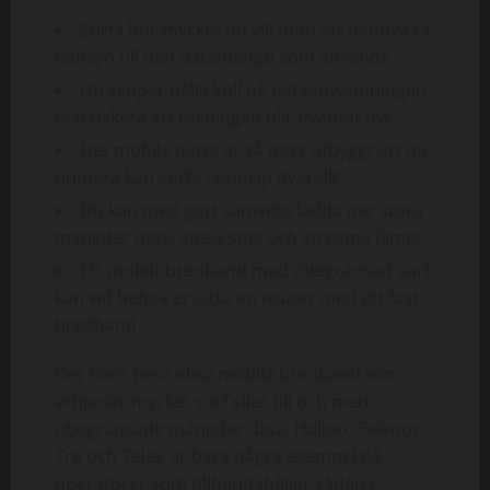
Surfa hur mycket du vill utan att behöva ta
hänsyn till den datamängd som används
Du slipper hålla koll på dataanvändningen
och riskera att räkningen blir oväntat dyr
Det mobila nätet är så pass utbyggt att du
numera kan surfa i princip överallt
Du kan med gott samvete ladda ner stora
mängder data, spela spel och streama filmer
Ett mobilt bredband med obegränsad surf
kan vid behov ersätta en router med ett fast
bredband
Det finns flera olika mobila bredband som
erbjuder mycket surf eller till och med
obegränsade mängder data. Hallon, Telenor,
Tre och Tele2 är bara några exempel på
operatörer som tillhandahåller sådana