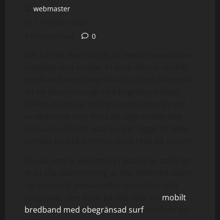
webmaster
2 februari, 2021
3 minutes read
0
Det blir allt mer vanligt att telekomoperatörer
erbjuder sina kunder fri data. Men är mobilt
bredband med obegränsad surf ett bättre val
än ett abonnemang med begränsad data?
Såvida du inte är väldigt insatt i den djungel
av alternativ som finns att välja mellan kan
det vara svårt att veta hur det ligger till. Men
fortsätt läsa så kommer du få reda på svaret!
En sak som är värt att ha i åtanke är att långt
ifrån alla abonnemang är lika. Villkoren skiljer
sig mycket åt mellan olika operatörer och
prisplaner. Om du är på jakt efter ett
mobilt
bredband med obegränsad surf
behöver du