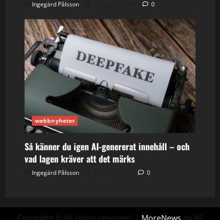
Ingegärd Pålsson
3 augusti, 2026
0
webbnyheter
Så känner du igen AI-genererat innehåll – och
vad lagen kräver att det märks
Ingegärd Pålsson
21 april, 2026
0
Copyright © All rights reserved.
|
MoreNews
by AF