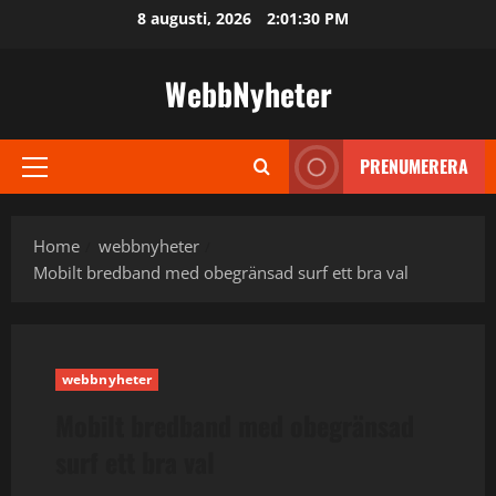
Skip
8 augusti, 2026
2:01:31 PM
to
content
WebbNyheter
PRENUMERERA
Primary
Menu
Home
webbnyheter
Mobilt bredband med obegränsad surf ett bra val
webbnyheter
Mobilt bredband med obegränsad
surf ett bra val