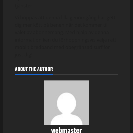
tjänster.
Vi hoppas att denna lilla genomgång har gett
dig mer kött på benen när det kommer till
valet av abonnemang. Med hjälp av denna
information kan du förhoppningsvis välja rätt
mobilt bredband med obegränsad surf för
just dig!
ABOUT THE AUTHOR
webmaster