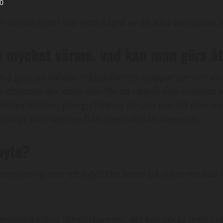
0
 fönsterbyte? Här reds några av de allra vanligaste f
m mycket värme, vad kan man göra å
vå glas, så kallade tvåglasfönster släpper igenom en h
 eftersom det krävs mer för att uppnå den önskade v
ktiva fönster. Energieffektiva fönster har två eller tr
amtidigt som värmen från solen utifrån släpps in.
byte?
novering eller ett byte? Det beror på vilket resultat n
renovera själva fönsterkarmen, det kan göras med hjälp