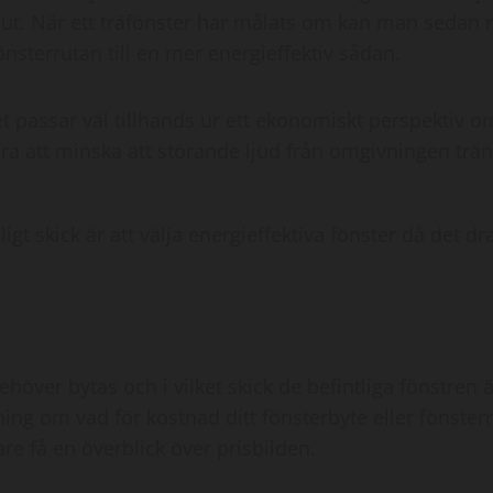
 ut. När ett träfönster har målats om kan man sedan rä
önsterrutan till en mer energieffektiv sådan.
t passar väl tillhands ur ett ekonomiskt perspektiv 
ara att minska att störande ljud från omgivningen trä
dåligt skick är att välja energieffektiva fönster då de
er bytas och i vilket skick de befintliga fönstren är
ttning om vad för kostnad ditt fönsterbyte eller fönst
tare få en överblick över prisbilden.