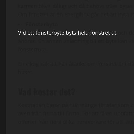
karmen blivit dåligt och då behövs träet bytas
Om fönstret är en energibov går det att byta f
Fönsterbyte
Vid ett fönsterbyte byts hela fönstret ut
och de
ändras. En annan anledning till ett byte kan v
fönsterruta.
En viktig sak att ha i åtanke om fönstret är i 
huset.
Vad kostar det?
Kostnaden beror på hur många fönster som behöv
även från firma till firma. För att få en uppfa
offerter från flera olika hantverkare för att lät