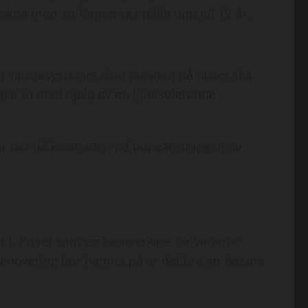
kna med att färgen ska hålla upp till 12 år.
om värmesystemet eller fasaden på huset ska
nger in med hjälp av en ljudisolerande
t drar ner på kostnaden på uppvärmningen av
 i. Priset som en hantverkare tar varierar
errenovering bör hamna på är det bra att begära