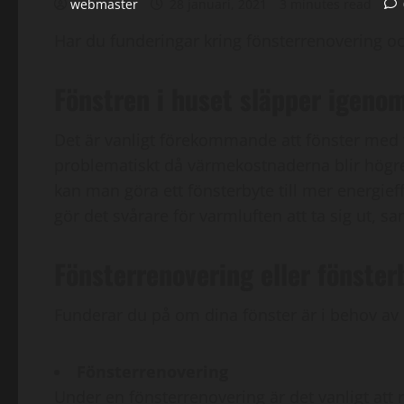
webmaster
28 januari, 2021
3 minutes read
Har du funderingar kring fönsterrenovering och
Fönstren i huset släpper igeno
Det är vanligt förekommande att fönster med t
problematiskt då värmekostnaderna blir högre
kan man göra ett fönsterbyte till mer energieffe
gör det svårare för varmluften att ta sig ut, s
Fönsterrenovering eller fönster
Funderar du på om dina fönster är i behov av re
Fönsterrenovering
Under en fönsterrenovering är det vanligt att 