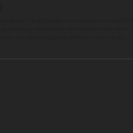
?
de på hur många fönster som ska bytas och vart fönstre
lanering av vilka fönster som ska bytas och val av 
fasaden och de kringliggande faktorerna som tar tid.