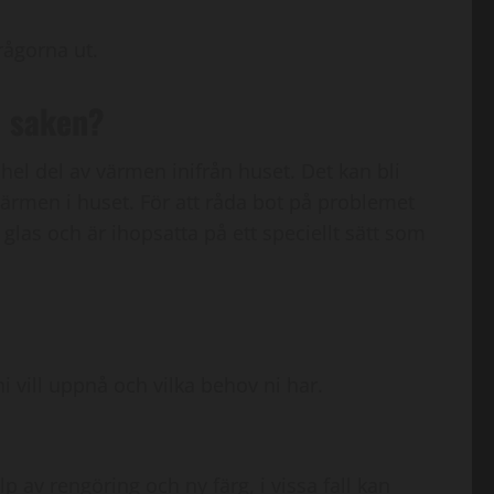
rågorna ut.
t saken?
el del av värmen inifrån huset. Det kan bli
ärmen i huset. För att råda bot på problemet
e glas och är ihopsatta på ett speciellt sätt som
i vill uppnå och vilka behov ni har.
 av rengöring och ny färg, i vissa fall kan