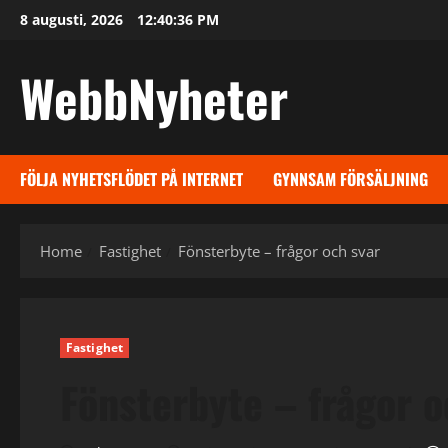
Skip
8 augusti, 2026
12:40:37 PM
to
content
WebbNyheter
FÖLJA NYHETSFLÖDET PÅ INTERNET
GYNNSAM FÖRSÄLJNING
Home
Fastighet
Fönsterbyte – frågor och svar
Fastighet
Fönsterbyte – frågor o