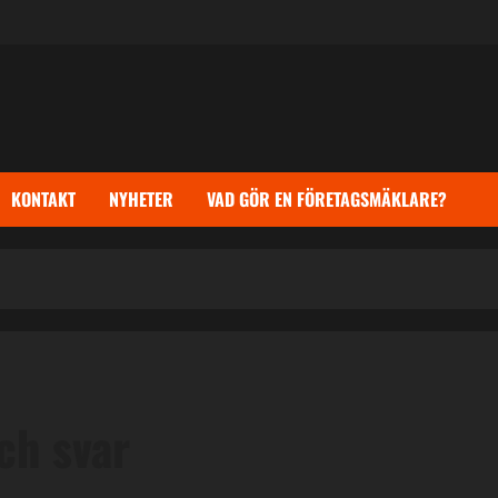
KONTAKT
NYHETER
VAD GÖR EN FÖRETAGSMÄKLARE?
ch svar