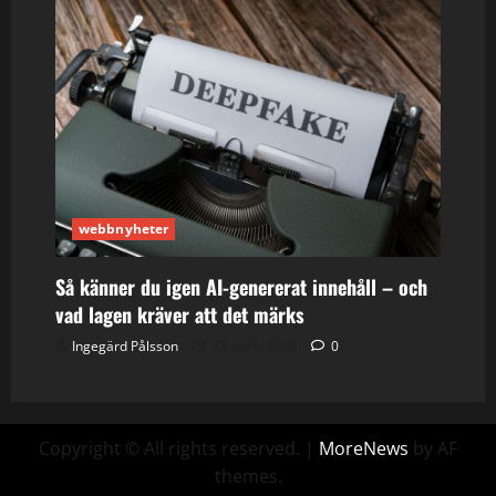
webbnyheter
Så känner du igen AI-genererat innehåll – och
vad lagen kräver att det märks
Ingegärd Pålsson
21 april, 2026
0
Copyright © All rights reserved.
|
MoreNews
by AF
themes.