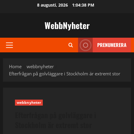
Skip
8 augusti, 2026
1:04:39 PM
to
content
WebbNyheter
PRENUMERERA
Primary
Menu
Home
webbnyheter
Efterfrågan på golvläggare i Stockholm är extremt stor
webbnyheter
Efterfrågan på golvläggare i
Stockholm är extremt stor