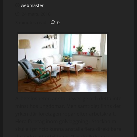
webmaster
24 mars, 2016
3 minutes read
0
Arbetslösheten är stor i Sverige och detta inte
minst hos ungdomar. Men samtidigt finns det
yrken där företagen ropar efter arbetskraft.
Flera företag inom golvläggning i Stockholm
skulle i princip kunna anställa flera direkt bara
de hade rätt utbildning. ”Jag skulle kunna