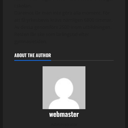
i skolan.
Däremot får man inte göra alla moment. För
att få yrkesbevis krävs nämligen 6800 timmar.
Av dessa genomförs 2500 inom utbildningen.
Resten får ske som lärlingstid efter
gymnasietiden.
ABOUT THE AUTHOR
webmaster
Administrator