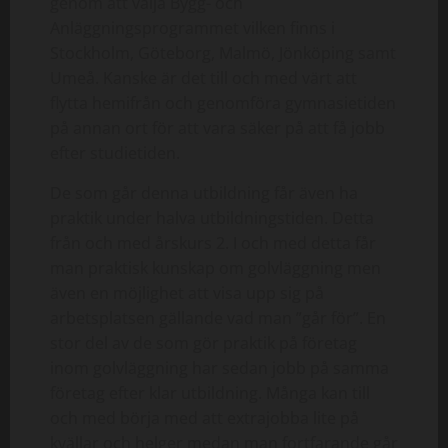
genom att välja Bygg- och
Anläggningsprogrammet vilken finns i
Stockholm, Göteborg, Malmö, Jönköping samt
Umeå. Kanske är det till och med värt att
flytta hemifrån och genomföra gymnasietiden
på annan ort för att vara säker på att få jobb
efter studietiden.
De som går denna utbildning får även ha
praktik under halva utbildningstiden. Detta
från och med årskurs 2. I och med detta får
man praktisk kunskap om golvläggning men
även en möjlighet att visa upp sig på
arbetsplatsen gällande vad man ”går för”. En
stor del av de som gör praktik på företag
inom golvläggning har sedan jobb på samma
företag efter klar utbildning. Många kan till
och med börja med att extrajobba lite på
kvällar och helger medan man fortfarande går