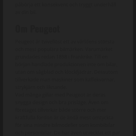
påbörja ett konsekvent och tryggt underhåll
av din bil.
Om Peugeot
Peugeot är tvivellöst ett av världens största
och mest populära bilmärken. Varumärket
grundades redan 1898 i Frankrike. Till en
början handlade produktionen inte om bilar,
utan om sågblad och klockfjädrar. Dessutom
tillverkade man maskiner som kaffekvarnar,
strykjärn och liknande.
Vad många gillar med Peugeot är deras
snygga design och bra prisläge. Även om
företaget tillverkar både större och mer
kraftfulla fordon är de ändå mest omtyckta
för sina mindre bilmodeller som kombibilar
och personbilar. De har även utvecklat ett par