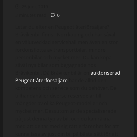
25 juni, 2019
3 minutes read
0
Letar du efter en Peugeot återförsäljare?
Bråvikenbil finns i Norrköping och har såväl
en välutvecklad servicehall men även en stor
fordonsflotta av transportbilar, mindre
personbilar och mycket mer. Du kan köpa
såväl nya bilar som begagnade hos
Bråvikenbil. Då Bråvikenbil är en
auktoriserad
Peugeot-återförsäljare
har de alltid den
kompetens och service som du behöver. De
tillhandahåller diverse reservdelar till
mängder av olika Peugeot-modeller och
mycket mer. Dessutom är de specialiserade
på just denna typ av bil, och du kan räkna
med att de tar med sig rätt erfarenhet för att
kunna läsa av just din bil på bästa sätt för att