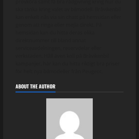
provköra samt få bra rådgivning kring hur du
ska tänka kring valet av bilmodell. Bråvikenbil
kan enkelt nås via sin chatt på hemsidan eller
genom att ringa eller mejla direkt. På
hemsidan kan du hitta deras olika
direktnummer till bland annat
serviceavdelningen, reservdelar eller
verkstaden. Håll även koll på Bråvikenbil
kampanjer, här kan du hitta riktigt bra priser
för helt nya bilmodeller från Peugeot.
ABOUT THE AUTHOR