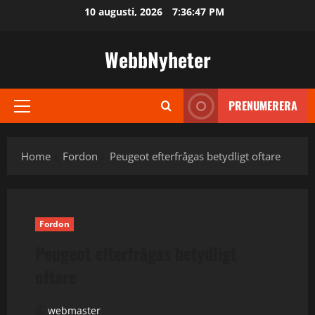
Skip
10 augusti, 2026
7:36:48 PM
to
content
WebbNyheter
PRENUMERERA
Primary
Menu
Home
Fordon
Peugeot efterfrågas betydligt oftare
Fordon
Peugeot efterfrågas betydligt
oftare
webmaster